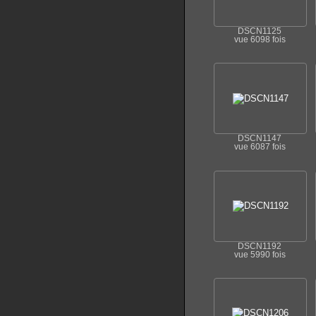
DSCN1125
vue 6098 fois
DSCN1147
vue 6087 fois
DSCN1192
vue 5990 fois