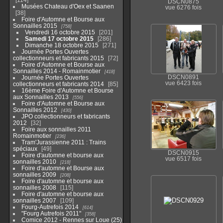
DSCN0875
Musées Chateau d'Oex et Saanen
vue 6276 fois
38
Foire d'Automne et Bourse aux
Sonnailles 2015
758
Vendredi 16 octobre 2015
201
Samedi 17 octobre 2015
286
Dimanche 18 octobre 2015
271
Journée Portes Ouvertes
collectionneurs et fabricants 2015
72
Foire d'Automne et Bourse aux
Sonnailles 2014 - Romainmotier
418
Journée Portes Ouvertes
DSCN0891
vue 6423 fois
collectionneurs et fabricants 2014
85
16ème Foire d'Automne et Bourse
aux Sonnailles 2013
556
Foire d'Automne et Bourse aux
Sonnailles 2012
430
JPO collectionneurs et fabricants
2012
32
Foire aux sonnailles 2011
Romainmotier
236
Tram'Jurassienne 2011 : Trains
spéciaux
49
DSCN0915
Foire d'automne et bourse aux
vue 6517 fois
sonnailles 2010
218
Foire d'automne et Bourse aux
sonnailles 2009
208
Foire d'automne et bourse aux
sonnailles 2008
115
Foire d'automne et bourse aux
sonnailles 2007
109
Fourg-Autrefois 2014
614
"Fourg Autrefois 2011"
358
Comice 2012 - Rennes sur Loue (25)