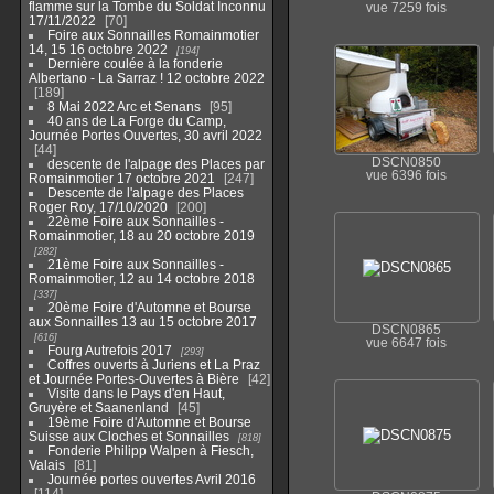
flamme sur la Tombe du Soldat Inconnu
vue 7259 fois
17/11/2022
70
Foire aux Sonnailles Romainmotier
14, 15 16 octobre 2022
194
Dernière coulée à la fonderie
Albertano - La Sarraz ! 12 octobre 2022
189
8 Mai 2022 Arc et Senans
95
40 ans de La Forge du Camp,
Journée Portes Ouvertes, 30 avril 2022
44
DSCN0850
descente de l'alpage des Places par
vue 6396 fois
Romainmotier 17 octobre 2021
247
Descente de l'alpage des Places
Roger Roy, 17/10/2020
200
22ème Foire aux Sonnailles -
Romainmotier, 18 au 20 octobre 2019
282
21ème Foire aux Sonnailles -
Romainmotier, 12 au 14 octobre 2018
337
20ème Foire d'Automne et Bourse
aux Sonnailles 13 au 15 octobre 2017
DSCN0865
616
vue 6647 fois
Fourg Autrefois 2017
293
Coffres ouverts à Juriens et La Praz
et Journée Portes-Ouvertes à Bière
42
Visite dans le Pays d'en Haut,
Gruyère et Saanenland
45
19ème Foire d'Automne et Bourse
Suisse aux Cloches et Sonnailles
818
Fonderie Philipp Walpen à Fiesch,
Valais
81
Journée portes ouvertes Avril 2016
114