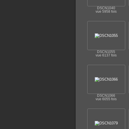
DSCN1040
vue 5958 fois
DSCN1055
vue 6137 fois
DSCN1066
vue 6055 fois