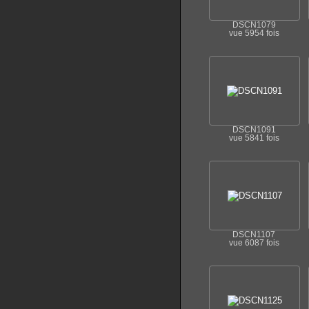
DSCN1079
vue 5954 fois
DSCN1091
vue 5841 fois
DSCN1107
vue 6087 fois