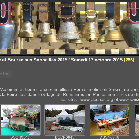
 et Bourse aux Sonnailles 2015
/
Samedi 17 octobre 2015
286
 lot
d'Automne et Bourse aux Sonnailles à Romainmotier en Suisse, du ven
a Foire puis dans le village de Romainmotier, Photos non libres de droi
les sites : www.cloches.org et www.swis
DSCN0841
DSCN0843
DSCN0846