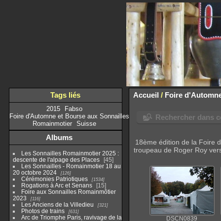
Tags liés
Accueil
/
Foire d'Automne
2015
Fabso
Foire d'Automne et Bourse aux Sonnailles
Rechercher dans ce
Romainmotier
Suisse
Albums
18ème édition de la Foire 
troupeau de Roger Roy vers l
Les Sonnailles Romainmotier 2025 :
descente de l'alpage des Places
45
Les Sonnailles - Romainmotier 18 au
20 octobre 2024
126
Cérémonies Patriotiques
1534
Rogations à Arc et Senans
15
Foire aux Sonnailles Romainmôtier
2023
116
Les Anciens de la Villedieu
321
Photos de trains
631
Arc de Triomphe Paris, ravivage de la
DSCN0839