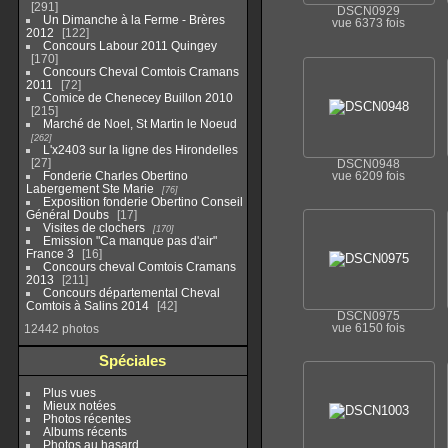
291
DSCN0929
Un Dimanche à la Ferme - Brères
vue 6373 fois
2012
122
Concours Labour 2011 Quingey
170
Concours Cheval Comtois Cramans
2011
72
Comice de Chenecey Buillon 2010
215
Marché de Noel, St Martin le Noeud
262
L'x2403 sur la ligne des Hirondelles
27
DSCN0948
Fonderie Charles Obertino
vue 6209 fois
Labergement Ste Marie
76
Exposition fonderie Obertino Conseil
Général Doubs
17
Visites de clochers
170
Emission "Ca manque pas d'air"
France 3
16
Concours cheval Comtois Cramans
2013
211
Concours départemental Cheval
Comtois à Salins 2014
42
DSCN0975
vue 6150 fois
12442 photos
Spéciales
Plus vues
Mieux notées
Photos récentes
Albums récents
Photos au hasard