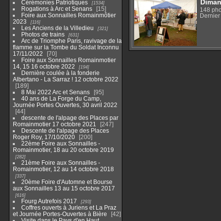
Diman
Cérémonies Patriotiques
1534
Rogations à Arc et Senans
15
148 pho
Foire aux Sonnailles Romainmôtier
Dernier 
2023
116
Les Anciens de la Villedieu
321
Photos de trains
631
Arc de Triomphe Paris, ravivage de la
flamme sur la Tombe du Soldat Inconnu
17/11/2022
70
Foire aux Sonnailles Romainmotier
14, 15 16 octobre 2022
194
Dernière coulée à la fonderie
Albertano - La Sarraz ! 12 octobre 2022
189
8 Mai 2022 Arc et Senans
95
40 ans de La Forge du Camp,
Journée Portes Ouvertes, 30 avril 2022
44
descente de l'alpage des Places par
Romainmotier 17 octobre 2021
247
Descente de l'alpage des Places
Roger Roy, 17/10/2020
200
22ème Foire aux Sonnailles -
Romainmotier, 18 au 20 octobre 2019
282
21ème Foire aux Sonnailles -
Romainmotier, 12 au 14 octobre 2018
337
20ème Foire d'Automne et Bourse
aux Sonnailles 13 au 15 octobre 2017
616
Fourg Autrefois 2017
293
Coffres ouverts à Juriens et La Praz
et Journée Portes-Ouvertes à Bière
42
Visite dans le Pays d'en Haut,