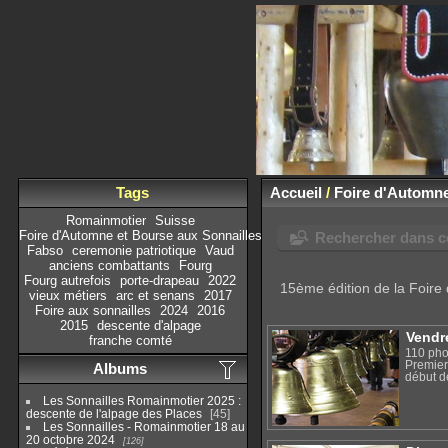
Tags
Accueil
/
Foire d'Automne
Romainmotier
Suisse
Foire d'Automne et Bourse aux Sonnailles
Rechercher dans ce
Fabso
ceremonie patriotique
Vaud
anciens combattants
Fourg
Fourg autrefois
porte-drapeau
2022
15ème édition de la Foire
vieux métiers
arc et senans
2017
Foire aux sonnailles
2024
2016
2015
descente d'alpage
Vendr
franche comté
110 pho
Premier
Albums
début de
Les Sonnailles Romainmotier 2025 :
descente de l'alpage des Places
45
Les Sonnailles - Romainmotier 18 au
20 octobre 2024
126