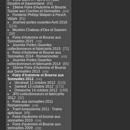
Gruyère et Saanenland
45
19ème Foire d'Automne et Bourse
Suisse aux Cloches et Sonnailles
818
Fonderie Philipp Walpen à Fiesch,
Valais
81
Journée portes ouvertes Avril 2016
114
Musées Chateau d'Oex et Saanen
38
Foire d'Automne et Bourse aux
Sonnailles 2015
758
Journée Portes Ouvertes
collectionneurs et fabricants 2015
72
Foire d'Automne et Bourse aux
Sonnailles 2014 - Romainmotier
418
Journée Portes Ouvertes
collectionneurs et fabricants 2014
85
16ème Foire d'Automne et Bourse
aux Sonnailles 2013
556
Foire d'Automne et Bourse aux
Sonnailles 2012
430
Vendredi 12 octobre 2012
110
Samedi 13 octobre 2012
172
Dimanche 14 octobre 2012
148
JPO collectionneurs et fabricants
2012
32
Foire aux sonnailles 2011
Romainmotier
236
Tram'Jurassienne 2011 : Trains
spéciaux
49
Foire d'automne et bourse aux
sonnailles 2010
218
Foire d'automne et Bourse aux
sonnailles 2009
208