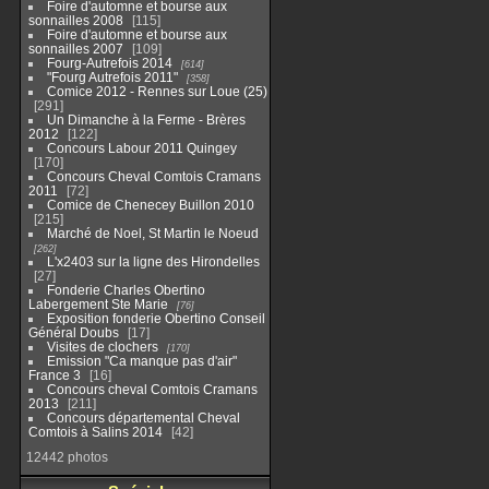
Foire d'automne et bourse aux
sonnailles 2008
115
Foire d'automne et bourse aux
sonnailles 2007
109
Fourg-Autrefois 2014
614
"Fourg Autrefois 2011"
358
Comice 2012 - Rennes sur Loue (25)
291
Un Dimanche à la Ferme - Brères
2012
122
Concours Labour 2011 Quingey
170
Concours Cheval Comtois Cramans
2011
72
Comice de Chenecey Buillon 2010
215
Marché de Noel, St Martin le Noeud
262
L'x2403 sur la ligne des Hirondelles
27
Fonderie Charles Obertino
Labergement Ste Marie
76
Exposition fonderie Obertino Conseil
Général Doubs
17
Visites de clochers
170
Emission "Ca manque pas d'air"
France 3
16
Concours cheval Comtois Cramans
2013
211
Concours départemental Cheval
Comtois à Salins 2014
42
12442 photos