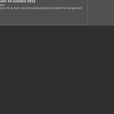
che 14 octobre 2012
tos
jour de la foire, les dernières photos montrent le rangement