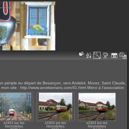
it un périple éu départ de Besançon, vers Andelot, Morez, Saint Claude,
r mon site : http://www.arcetsenans.com/41.html Merci à l'association
x2403 sur les
x2403 sur les
x2403 sur les
Hirondelles
Hirondelles
Hirondelles