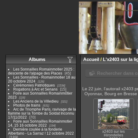
Albums
Accueil
/
L'x2403 sur la l
Les Sonnailles Romainmotier 2025 :
Rechercher dans ce
descente de l'alpage des Places
45
Les Sonnailles - Romainmotier 18 au
20 octobre 2024
126
Cérémonies Patriotiques
1534
Le 22 juin, l'autorail x2403 
Rogations à Arc et Senans
15
Foire aux Sonnailles Romainmôtier
Oyonnax, Bourg en Bresse et
2023
116
Les Anciens de la Villedieu
321
Photos de trains
631
Arc de Triomphe Paris, ravivage de la
flamme sur la Tombe du Soldat Inconnu
17/11/2022
70
Foire aux Sonnailles Romainmotier
14, 15 16 octobre 2022
194
Dernière coulée à la fonderie
x2403 sur les
Albertano - La Sarraz ! 12 octobre 2022
Hirondelles
189