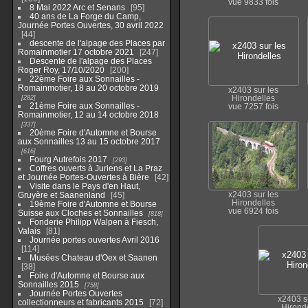
vue 9833 fois
8 Mai 2022 Arc et Senans
95
40 ans de La Forge du Camp,
Journée Portes Ouvertes, 30 avril 2022
44
descente de l'alpage des Places par
Romainmotier 17 octobre 2021
247
Descente de l'alpage des Places
Roger Roy, 17/10/2020
200
22ème Foire aux Sonnailles -
Romainmotier, 18 au 20 octobre 2019
x2403 sur les
282
Hirondelles
21ème Foire aux Sonnailles -
vue 7257 fois
Romainmotier, 12 au 14 octobre 2018
337
20ème Foire d'Automne et Bourse
aux Sonnailles 13 au 15 octobre 2017
616
Fourg Autrefois 2017
293
Coffres ouverts à Juriens et La Praz
et Journée Portes-Ouvertes à Bière
42
Visite dans le Pays d'en Haut,
Gruyère et Saanenland
45
x2403 sur les
Hirondelles
19ème Foire d'Automne et Bourse
vue 6924 fois
Suisse aux Cloches et Sonnailles
818
Fonderie Philipp Walpen à Fiesch,
Valais
81
Journée portes ouvertes Avril 2016
114
Musées Chateau d'Oex et Saanen
38
Foire d'Automne et Bourse aux
Sonnailles 2015
758
Journée Portes Ouvertes
x2403 s
collectionneurs et fabricants 2015
72
Hirond