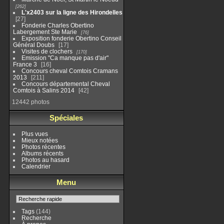
262
L'x2403 sur la ligne des Hirondelles
27
Fonderie Charles Obertino
Labergement Ste Marie
76
Exposition fonderie Obertino Conseil
Général Doubs
17
Visites de clochers
170
Emission "Ca manque pas d'air"
France 3
16
Concours cheval Comtois Cramans
2013
211
Concours départemental Cheval
Comtois à Salins 2014
42
12442 photos
Spéciales
Plus vues
Mieux notées
Photos récentes
Albums récents
Photos au hasard
Calendrier
Menu
Tags
(144)
Recherche