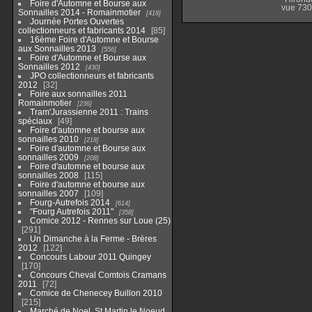
Foire d'Automne et Bourse aux
vue 730
Sonnailles 2014 - Romainmotier
418
Journée Portes Ouvertes
collectionneurs et fabricants 2014
85
16ème Foire d'Automne et Bourse
aux Sonnailles 2013
556
Foire d'Automne et Bourse aux
Sonnailles 2012
430
JPO collectionneurs et fabricants
2012
32
Foire aux sonnailles 2011
Romainmotier
236
Tram'Jurassienne 2011 : Trains
spéciaux
49
Foire d'automne et bourse aux
sonnailles 2010
218
Foire d'automne et Bourse aux
sonnailles 2009
208
Foire d'automne et bourse aux
sonnailles 2008
115
Foire d'automne et bourse aux
sonnailles 2007
109
Fourg-Autrefois 2014
614
"Fourg Autrefois 2011"
358
Comice 2012 - Rennes sur Loue (25)
291
Un Dimanche à la Ferme - Brères
2012
122
Concours Labour 2011 Quingey
170
Concours Cheval Comtois Cramans
2011
72
Comice de Chenecey Buillon 2010
215
Marché de Noel, St Martin le Noeud