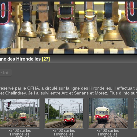
igne des Hirondelles
27
 lot
préservé par le CFHA, a circulé sur la ligne des Hirondelles. Il effectua
 Chalindrey. Je l ai suivi entre Arc et Senans et Morez. Plus d info su
x2403 sur les
x2403 sur les
x2403 sur les
Hirondelles
Hirondelles
Hirondelles