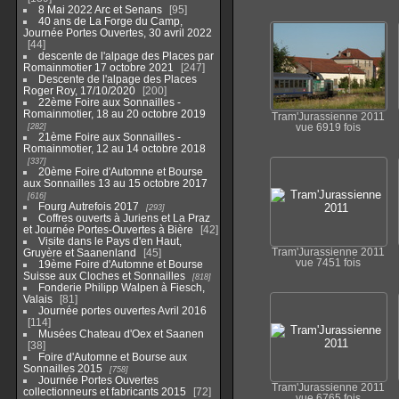
8 Mai 2022 Arc et Senans
95
40 ans de La Forge du Camp,
Journée Portes Ouvertes, 30 avril 2022
44
descente de l'alpage des Places par
Romainmotier 17 octobre 2021
247
Descente de l'alpage des Places
Roger Roy, 17/10/2020
200
22ème Foire aux Sonnailles -
Romainmotier, 18 au 20 octobre 2019
Tram'Jurassienne 2011
282
vue 6919 fois
21ème Foire aux Sonnailles -
Romainmotier, 12 au 14 octobre 2018
337
20ème Foire d'Automne et Bourse
aux Sonnailles 13 au 15 octobre 2017
616
Fourg Autrefois 2017
293
Coffres ouverts à Juriens et La Praz
et Journée Portes-Ouvertes à Bière
42
Visite dans le Pays d'en Haut,
Gruyère et Saanenland
45
Tram'Jurassienne 2011
vue 7451 fois
19ème Foire d'Automne et Bourse
Suisse aux Cloches et Sonnailles
818
Fonderie Philipp Walpen à Fiesch,
Valais
81
Journée portes ouvertes Avril 2016
114
Musées Chateau d'Oex et Saanen
38
Foire d'Automne et Bourse aux
Sonnailles 2015
758
Journée Portes Ouvertes
Tram'Jurassienne 2011
collectionneurs et fabricants 2015
72
vue 6765 fois