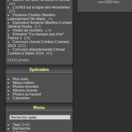
vue 6560 fois
262
L'x2403 sur la ligne des Hirondelles
27
Fonderie Charles Obertino
Labergement Ste Marie
76
Exposition fonderie Obertino Conseil
Général Doubs
17
Visites de clochers
170
Emission "Ca manque pas d'air"
France 3
16
Concours cheval Comtois Cramans
2013
211
Concours départemental Cheval
Comtois à Salins 2014
42
12442 photos
Spéciales
Plus vues
Mieux notées
Photos récentes
Albums récents
Photos au hasard
Calendrier
Menu
Tags
(144)
Recherche