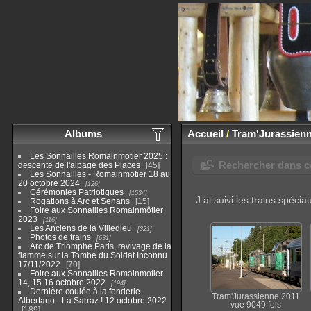
Albums
Accueil
/
Tram'Jurassienn
Les Sonnailles Romainmotier 2025 :
Rechercher dans ce
descente de l'alpage des Places
45
Les Sonnailles - Romainmotier 18 au
20 octobre 2024
126
Cérémonies Patriotiques
1534
J ai suivi les trains spé
Rogations à Arc et Senans
15
Foire aux Sonnailles Romainmôtier
2023
116
Les Anciens de la Villedieu
321
Photos de trains
631
Arc de Triomphe Paris, ravivage de la
flamme sur la Tombe du Soldat Inconnu
17/11/2022
70
Foire aux Sonnailles Romainmotier
14, 15 16 octobre 2022
194
Dernière coulée à la fonderie
Tram'Jurassienne 2011
Albertano - La Sarraz ! 12 octobre 2022
vue 9049 fois
189