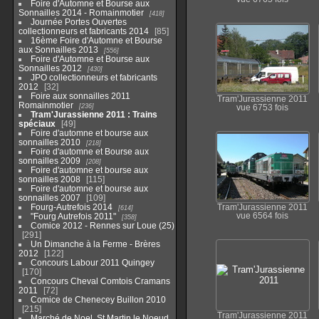
Foire d'Automne et Bourse aux
Sonnailles 2014 - Romainmotier
418
Journée Portes Ouvertes
collectionneurs et fabricants 2014
85
16ème Foire d'Automne et Bourse
aux Sonnailles 2013
556
Foire d'Automne et Bourse aux
Sonnailles 2012
430
JPO collectionneurs et fabricants
2012
32
Foire aux sonnailles 2011
Tram'Jurassienne 2011
Romainmotier
236
vue 6753 fois
Tram'Jurassienne 2011 : Trains
spéciaux
49
Foire d'automne et bourse aux
sonnailles 2010
218
Foire d'automne et Bourse aux
sonnailles 2009
208
Foire d'automne et bourse aux
sonnailles 2008
115
Foire d'automne et bourse aux
sonnailles 2007
109
Fourg-Autrefois 2014
Tram'Jurassienne 2011
614
"Fourg Autrefois 2011"
vue 6564 fois
358
Comice 2012 - Rennes sur Loue (25)
291
Un Dimanche à la Ferme - Brères
2012
122
Concours Labour 2011 Quingey
170
Concours Cheval Comtois Cramans
2011
72
Comice de Chenecey Buillon 2010
215
Tram'Jurassienne 2011
Marché de Noel, St Martin le Noeud