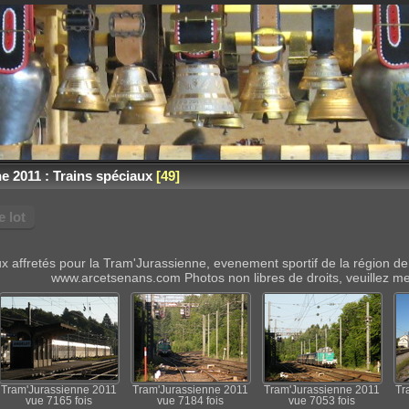
e 2011 : Trains spéciaux
49
 lot
ciaux affretés pour la Tram'Jurassienne, evenement sportif de la région
www.arcetsenans.com Photos non libres de droits, veuillez me c
Tram'Jurassienne 2011
Tram'Jurassienne 2011
Tram'Jurassienne 2011
Tr
vue 7165 fois
vue 7184 fois
vue 7053 fois