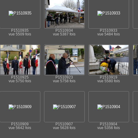
P1510935
P1510934
P1510933
vue 5509 fois
vue 5387 fois
vue 5484 fois
P1510925
P1510923
P1510919
vue 5750 fois
vue 5758 fois
vue 5580 fois
P1510909
P1510907
P1510904
vue 5642 fois
vue 5628 fois
vue 5356 fois