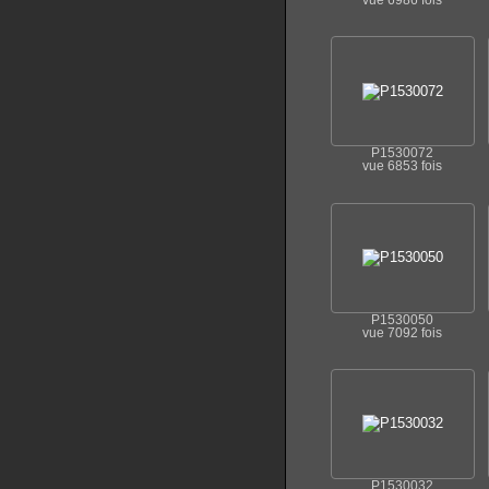
vue 6986 fois
P1530072
vue 6853 fois
P1530050
vue 7092 fois
P1530032