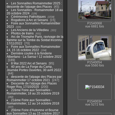
Les Sonnailles Romainmotier 2025 :
descente de l'alpage des Places
45
Les Sonnailles - Romainmotier 18 au
20 octobre 2024
126
Cérémonies Patriotiques
1534
Rogations à Arc et Senans
15
Foire aux Sonnailles Romainmôtier
P1540068
2023
vue 6881 fois
116
Les Anciens de la Villedieu
321
Photos de trains
631
Arc de Triomphe Paris, ravivage de la
flamme sur la Tombe du Soldat Inconnu
17/11/2022
70
Foire aux Sonnailles Romainmotier
14, 15 16 octobre 2022
194
Dernière coulée à la fonderie
Albertano - La Sarraz ! 12 octobre 2022
189
P1540054
8 Mai 2022 Arc et Senans
95
vue 5560 fois
40 ans de La Forge du Camp,
Journée Portes Ouvertes, 30 avril 2022
44
descente de l'alpage des Places par
Romainmotier 17 octobre 2021
247
Descente de l'alpage des Places
Roger Roy, 17/10/2020
200
22ème Foire aux Sonnailles -
Romainmotier, 18 au 20 octobre 2019
282
21ème Foire aux Sonnailles -
P1540034
Romainmotier, 12 au 14 octobre 2018
vue 5272 fois
337
20ème Foire d'Automne et Bourse
aux Sonnailles 13 au 15 octobre 2017