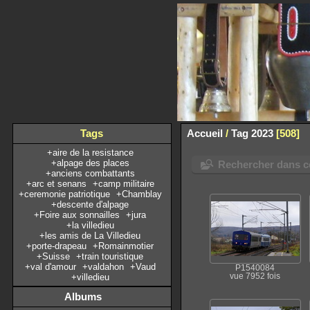
Tags
Accueil
/
Tag
2023
508
+aire de la resistance
+alpage des places
Rechercher dans ce
+anciens combattants
+arc et senans
+camp militaire
+ceremonie patriotique
+Chamblay
+descente d'alpage
+Foire aux sonnailles
+jura
+la villedieu
+les amis de La Villedieu
+porte-drapeau
+Romainmotier
+Suisse
+train touristique
+val d'amour
+valdahon
+Vaud
P1540084
+villedieu
vue 7952 fois
Albums