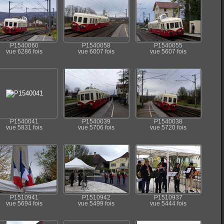
P1540060
P1540058
P1540055
vue 6286 fois
vue 6007 fois
vue 5607 fois
P1540041
P1540039
P1540038
vue 5831 fois
vue 5706 fois
vue 5720 fois
P1510941
P1510942
P1510937
vue 5694 fois
vue 5499 fois
vue 5444 fois