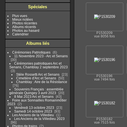
Spéciales
Plus vues
Mieux notées
Photos récentes
Albums récents
Photos au hasard
P1530209
Calendrier
vue 8056 fois
Albums liés
Cérémonies Patriotiques
6
11 Novembre 2023 - Arc et Senans
30
Cérémonies patriotiques Arc et
Senans, Chamblay 2 septembre 2023
3
Stèle Rossetti Arc et Senans
23
P1530196
Cimetière d'Arc et Senans
50
vue 7494 fois
Chamblay : Aire de la Résistance
76
Souvenirs Français : assemblée
générale Quingey 3 avril 2023
20
8 Mai 2023 Arc et Senans
43
Foire aux Sonnailles Romainmôtier
2023
2
Vendredi 13 octobre 2023
23
Samedi 14 octobre 2023
93
Les Anciens de la Villedieu
1
Les Anciens de la Villedieu 2023
P1530182
96
vue 7515 fois
Photos de trains
2