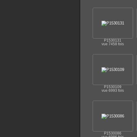
P1530131
vue 7458 fois
P1530109
vue 6993 fois
P1530086