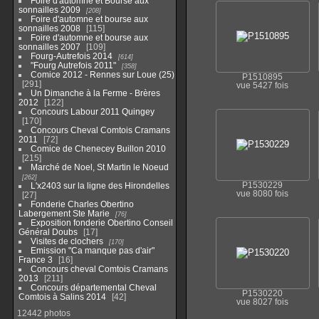
Foire d'automne et Bourse aux
sonnailles 2009
208
Foire d'automne et bourse aux
sonnailles 2008
115
Foire d'automne et bourse aux
sonnailles 2007
109
Fourg-Autrefois 2014
614
"Fourg Autrefois 2011"
358
Comice 2012 - Rennes sur Loue (25)
P1510895
291
vue 5427 fois
Un Dimanche à la Ferme - Brères
2012
122
Concours Labour 2011 Quingey
170
Concours Cheval Comtois Cramans
2011
72
Comice de Chenecey Buillon 2010
215
Marché de Noel, St Martin le Noeud
262
P1530229
L'x2403 sur la ligne des Hirondelles
vue 8080 fois
27
Fonderie Charles Obertino
Labergement Ste Marie
76
Exposition fonderie Obertino Conseil
Général Doubs
17
Visites de clochers
170
Emission "Ca manque pas d'air"
France 3
16
Concours cheval Comtois Cramans
2013
211
Concours départemental Cheval
P1530220
Comtois à Salins 2014
42
vue 8027 fois
12442 photos