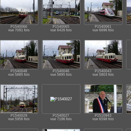
P1540066
P1540065
P1540061
vue 7091 fois
vue 6426 fois
vue 6696 fois
P1540048
P1540046
P1540043
vue 5885 fois
vue 5895 fois
vue 5803 fois
P1540029
P1540027
P1510943
vue 5956 fois
vue 7196 fois
vue 6598 fois