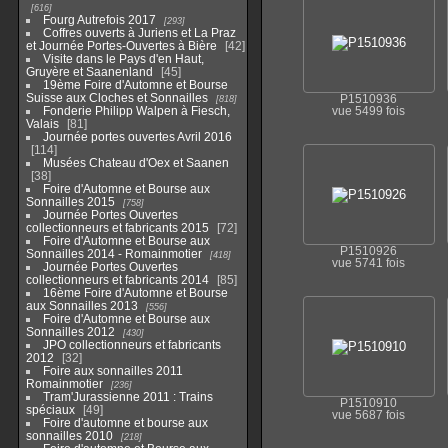
616
Fourg Autrefois 2017
293
Coffres ouverts à Juriens et La Praz
et Journée Portes-Ouvertes à Bière
42
Visite dans le Pays d'en Haut,
Gruyère et Saanenland
45
19ème Foire d'Automne et Bourse
Suisse aux Cloches et Sonnailles
818
P1510936
Fonderie Philipp Walpen à Fiesch,
vue 5499 fois
Valais
81
Journée portes ouvertes Avril 2016
114
Musées Chateau d'Oex et Saanen
38
Foire d'Automne et Bourse aux
Sonnailles 2015
758
Journée Portes Ouvertes
collectionneurs et fabricants 2015
72
Foire d'Automne et Bourse aux
P1510926
Sonnailles 2014 - Romainmotier
418
vue 5741 fois
Journée Portes Ouvertes
collectionneurs et fabricants 2014
85
16ème Foire d'Automne et Bourse
aux Sonnailles 2013
556
Foire d'Automne et Bourse aux
Sonnailles 2012
430
JPO collectionneurs et fabricants
2012
32
Foire aux sonnailles 2011
Romainmotier
236
Tram'Jurassienne 2011 : Trains
P1510910
spéciaux
49
vue 5687 fois
Foire d'automne et bourse aux
sonnailles 2010
218