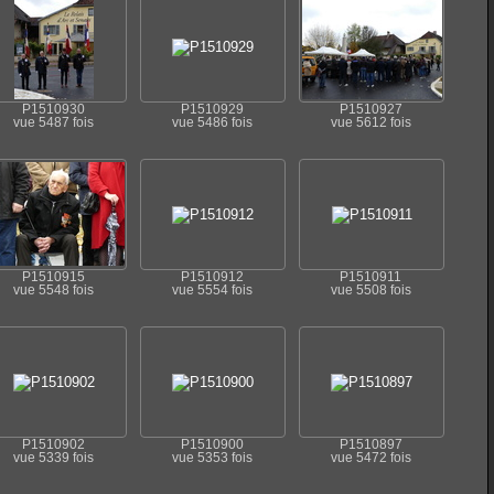
P1510930
P1510929
P1510927
vue 5487 fois
vue 5486 fois
vue 5612 fois
P1510915
P1510912
P1510911
vue 5548 fois
vue 5554 fois
vue 5508 fois
P1510902
P1510900
P1510897
vue 5339 fois
vue 5353 fois
vue 5472 fois