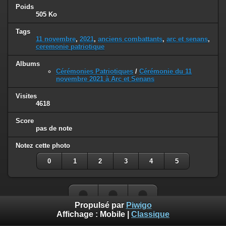
Poids
505 Ko
Tags
11 novembre
,
2021
,
anciens combattants
,
arc et senans
,
ceremonie patriotique
Albums
Cérémonies Patriotiques
/
Cérémonie du 11
novembre 2021 à Arc et Senans
Visites
4618
Score
pas de note
Notez cette photo
0
1
2
3
4
5
Propulsé par
Piwigo
Affichage :
Mobile
|
Classique