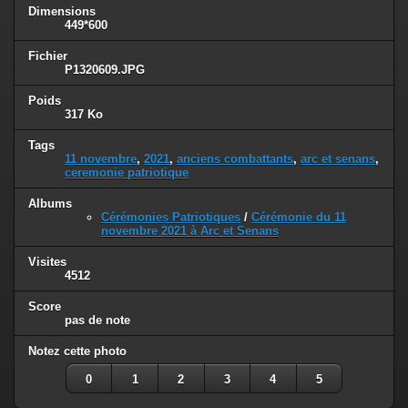
Dimensions
449*600
Fichier
P1320609.JPG
Poids
317 Ko
Tags
11 novembre
,
2021
,
anciens combattants
,
arc et senans
,
ceremonie patriotique
Albums
Cérémonies Patriotiques
/
Cérémonie du 11
novembre 2021 à Arc et Senans
Visites
4512
Score
pas de note
Notez cette photo
0
1
2
3
4
5