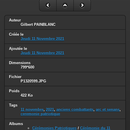
Auteur
Gilbert PAINBLANC
Créée le
Jeudi 11 Novembre 2021
Ajoutée le
Jeudi 11 Novembre 2021
Dimensions
799*600
Fichier
P1320599.JPG
Poids
422 Ko
Tags
11 novembre
,
2021
,
anciens combattants
,
arc et senans
,
ceremonie patriotique
Albums
Cérémonies Patriotiques
/
Cérémonie du 11