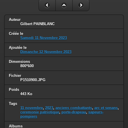
Auteur
Gilbert PAINBLANC
Créée le
Samedi 11 Novembre 2023
Ajoutée le
Dimanche 12 Novembre 2023
Dimensions
800*600
Fichier
P1510900.JPG
Poids
443 Ko
Tags
11 novembre
,
2023
,
anciens combattants
,
arc et senans
,
ceremonie patriotique
,
porte-drapeau
,
sapeurs-
pompiers
Albums