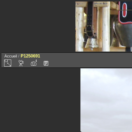
P1250691
Accueil
/