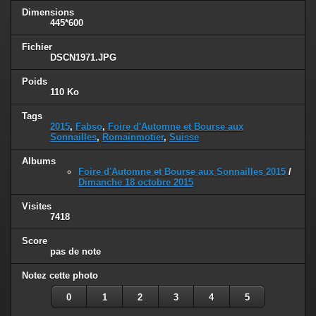
Dimensions
445*600
Fichier
DSCN1971.JPG
Poids
110 Ko
Tags
2015
,
Fabso
,
Foire d'Automne et Bourse aux
Sonnailles
,
Romainmotier
,
Suisse
Albums
Foire d'Automne et Bourse aux Sonnailles 2015
/
Dimanche 18 octobre 2015
Visites
7418
Score
pas de note
Notez cette photo
0
1
2
3
4
5