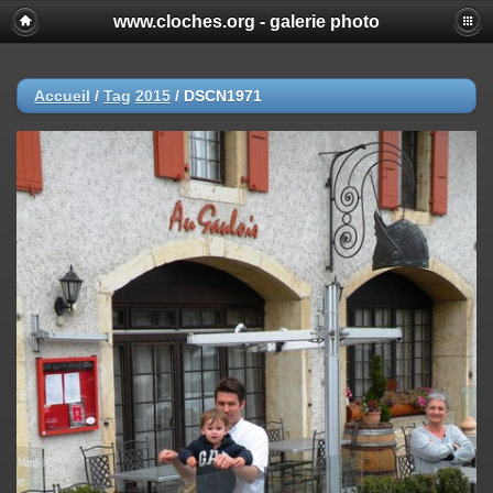
www.cloches.org - galerie photo
Accueil
/
Tag
2015
/
DSCN1971