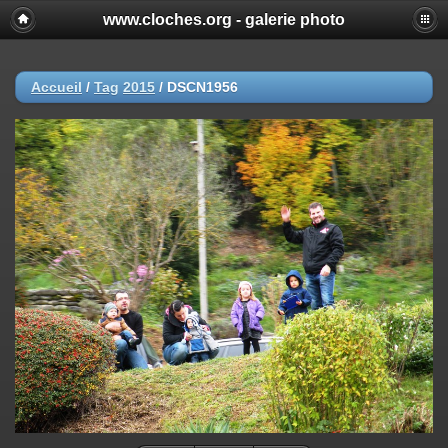
www.cloches.org - galerie photo
Accueil
/
Tag
2015
/
DSCN1956