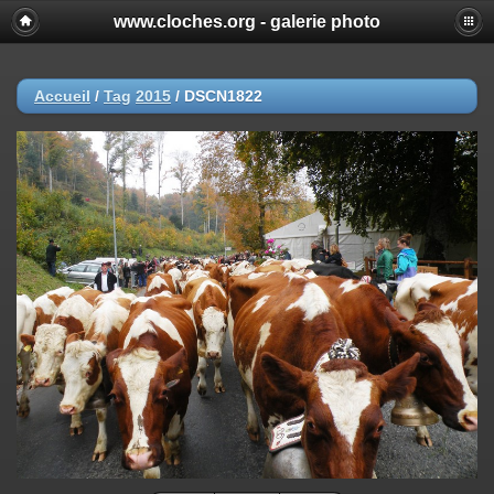
www.cloches.org - galerie photo
Accueil
/
Tag
2015
/
DSCN1822