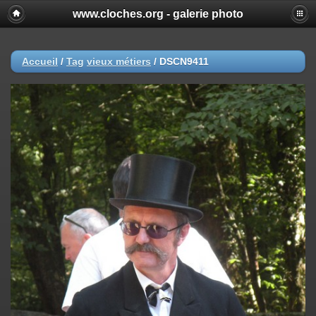
www.cloches.org - galerie photo
Accueil
/
Tag
vieux métiers
/
DSCN9411