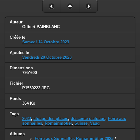
Auteur
Gilbert PAINBLANC
Créée le
Samedi 14 Octobre 2023
Ajoutée le
Vendredi 20 Octobre 2023
Dimensions
795*600
Fichier
P1530222.JPG
Poids
364 Ko
Tags
2023
,
alpage des places
,
descente d'alpage
,
Foire aux
sonnailles
,
Romainmotier
,
Suisse
,
Vaud
Albums
Foire aux Sonnailles Romainmôtier 2023
/