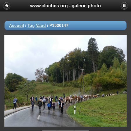
www.cloches.org - galerie photo
Accueil
/
Tag
Vaud
/
P1530147