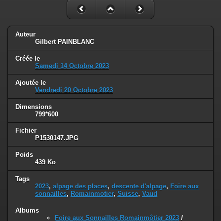
Auteur
Gilbert PAINBLANC
Créée le
Samedi 14 Octobre 2023
Ajoutée le
Vendredi 20 Octobre 2023
Dimensions
799*600
Fichier
P1530147.JPG
Poids
439 Ko
Tags
2023
,
alpage des places
,
descente d'alpage
,
Foire aux
sonnailles
,
Romainmotier
,
Suisse
,
Vaud
Albums
Foire aux Sonnailles Romainmôtier 2023
/