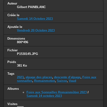
Auteur
Gilbert PAINBLANC
Créée le
Samedi 14 Octobre 2023
Ajoutée le
Vendredi 20 Octobre 2023
Dimensions
800*496
Fichier
P1530145.JPG
Poids
381 Ko
Tags
2023
,
alpage des places
,
descente d'alpage
,
Foire aux
sonnailles
,
Romainmotier
,
Suisse
,
Vaud
Albums
Foire aux Sonnailles Romainmôtier 2023
/
Samedi 14 octobre 2023
Visites