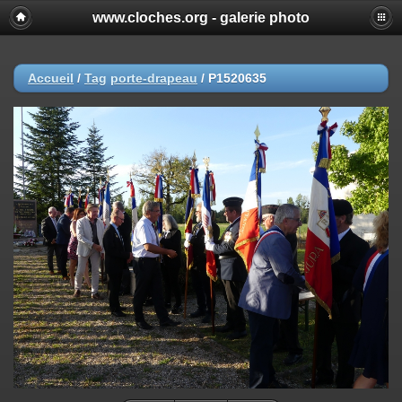
www.cloches.org - galerie photo
Accueil
/
Tag
porte-drapeau
/
P1520635