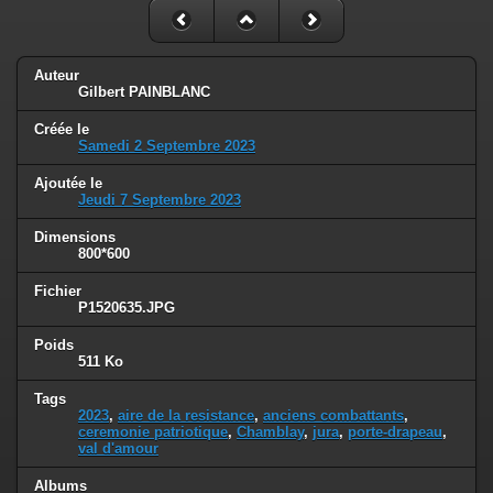
Auteur
Gilbert PAINBLANC
Créée le
Samedi 2 Septembre 2023
Ajoutée le
Jeudi 7 Septembre 2023
Dimensions
800*600
Fichier
P1520635.JPG
Poids
511 Ko
Tags
2023
,
aire de la resistance
,
anciens combattants
,
ceremonie patriotique
,
Chamblay
,
jura
,
porte-drapeau
,
val d'amour
Albums