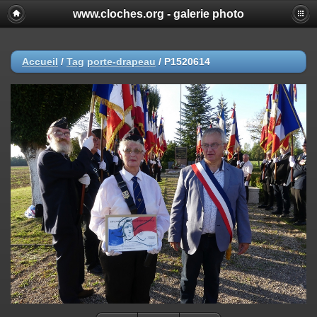
www.cloches.org - galerie photo
Accueil
/
Tag
porte-drapeau
/
P1520614