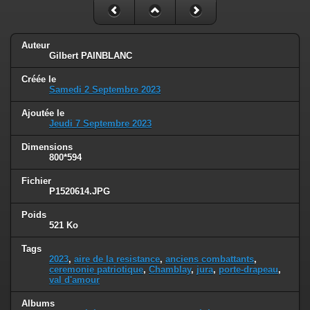
Auteur
Gilbert PAINBLANC
Créée le
Samedi 2 Septembre 2023
Ajoutée le
Jeudi 7 Septembre 2023
Dimensions
800*594
Fichier
P1520614.JPG
Poids
521 Ko
Tags
2023
,
aire de la resistance
,
anciens combattants
,
ceremonie patriotique
,
Chamblay
,
jura
,
porte-drapeau
,
val d'amour
Albums