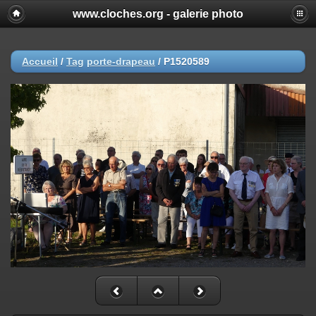
www.cloches.org - galerie photo
Accueil
/
Tag
porte-drapeau
/
P1520589