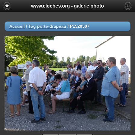
www.cloches.org - galerie photo
Accueil
/
Tag
porte-drapeau
/
P1520507