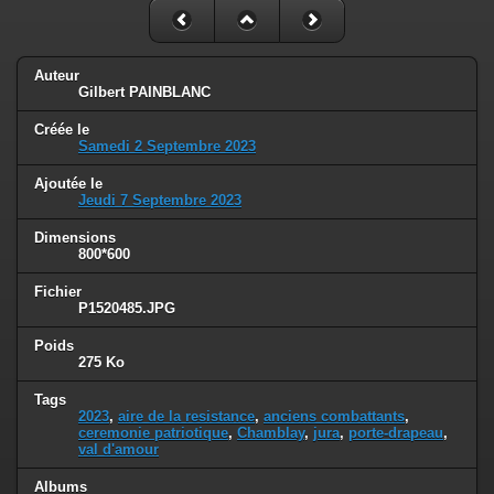
Auteur
Gilbert PAINBLANC
Créée le
Samedi 2 Septembre 2023
Ajoutée le
Jeudi 7 Septembre 2023
Dimensions
800*600
Fichier
P1520485.JPG
Poids
275 Ko
Tags
2023
,
aire de la resistance
,
anciens combattants
,
ceremonie patriotique
,
Chamblay
,
jura
,
porte-drapeau
,
val d'amour
Albums