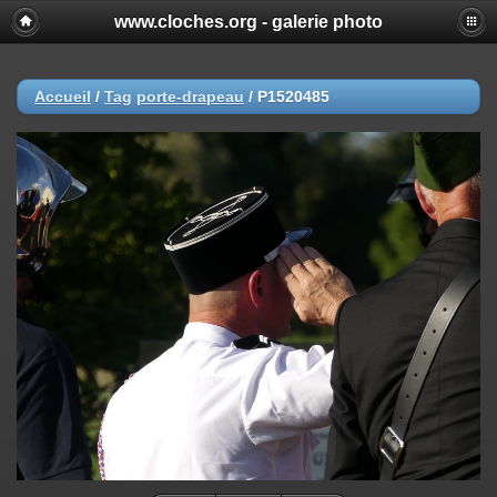
www.cloches.org - galerie photo
Accueil
/
Tag
porte-drapeau
/
P1520485