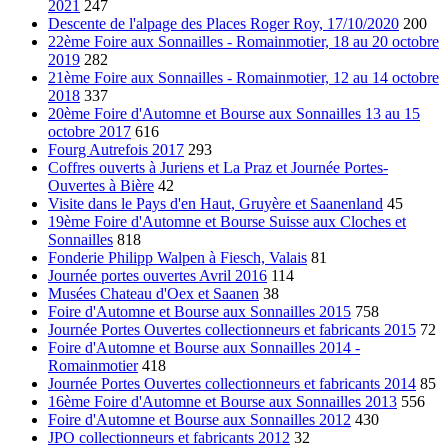
2021
247
Descente de l'alpage des Places Roger Roy, 17/10/2020
200
22ème Foire aux Sonnailles - Romainmotier, 18 au 20 octobre
2019
282
21ème Foire aux Sonnailles - Romainmotier, 12 au 14 octobre
2018
337
20ème Foire d'Automne et Bourse aux Sonnailles 13 au 15
octobre 2017
616
Fourg Autrefois 2017
293
Coffres ouverts à Juriens et La Praz et Journée Portes-
Ouvertes à Bière
42
Visite dans le Pays d'en Haut, Gruyère et Saanenland
45
19ème Foire d'Automne et Bourse Suisse aux Cloches et
Sonnailles
818
Fonderie Philipp Walpen à Fiesch, Valais
81
Journée portes ouvertes Avril 2016
114
Musées Chateau d'Oex et Saanen
38
Foire d'Automne et Bourse aux Sonnailles 2015
758
Journée Portes Ouvertes collectionneurs et fabricants 2015
72
Foire d'Automne et Bourse aux Sonnailles 2014 -
Romainmotier
418
Journée Portes Ouvertes collectionneurs et fabricants 2014
85
16ème Foire d'Automne et Bourse aux Sonnailles 2013
556
Foire d'Automne et Bourse aux Sonnailles 2012
430
JPO collectionneurs et fabricants 2012
32