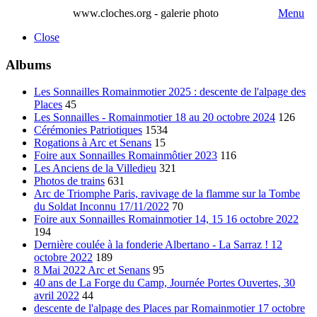
www.cloches.org - galerie photo
Menu
Close
Albums
Les Sonnailles Romainmotier 2025 : descente de l'alpage des
Places
45
Les Sonnailles - Romainmotier 18 au 20 octobre 2024
126
Cérémonies Patriotiques
1534
Rogations à Arc et Senans
15
Foire aux Sonnailles Romainmôtier 2023
116
Les Anciens de la Villedieu
321
Photos de trains
631
Arc de Triomphe Paris, ravivage de la flamme sur la Tombe
du Soldat Inconnu 17/11/2022
70
Foire aux Sonnailles Romainmotier 14, 15 16 octobre 2022
194
Dernière coulée à la fonderie Albertano - La Sarraz ! 12
octobre 2022
189
8 Mai 2022 Arc et Senans
95
40 ans de La Forge du Camp, Journée Portes Ouvertes, 30
avril 2022
44
descente de l'alpage des Places par Romainmotier 17 octobre