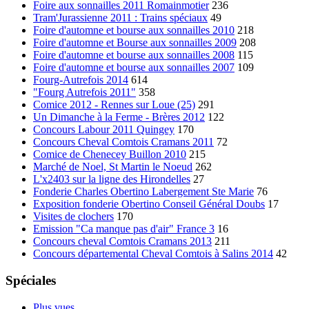
Foire aux sonnailles 2011 Romainmotier
236
Tram'Jurassienne 2011 : Trains spéciaux
49
Foire d'automne et bourse aux sonnailles 2010
218
Foire d'automne et Bourse aux sonnailles 2009
208
Foire d'automne et bourse aux sonnailles 2008
115
Foire d'automne et bourse aux sonnailles 2007
109
Fourg-Autrefois 2014
614
"Fourg Autrefois 2011"
358
Comice 2012 - Rennes sur Loue (25)
291
Un Dimanche à la Ferme - Brères 2012
122
Concours Labour 2011 Quingey
170
Concours Cheval Comtois Cramans 2011
72
Comice de Chenecey Buillon 2010
215
Marché de Noel, St Martin le Noeud
262
L'x2403 sur la ligne des Hirondelles
27
Fonderie Charles Obertino Labergement Ste Marie
76
Exposition fonderie Obertino Conseil Général Doubs
17
Visites de clochers
170
Emission "Ca manque pas d'air" France 3
16
Concours cheval Comtois Cramans 2013
211
Concours départemental Cheval Comtois à Salins 2014
42
Spéciales
Plus vues