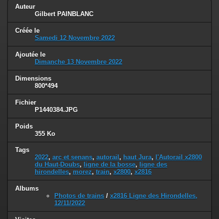
Auteur
Gilbert PAINBLANC
Créée le
Samedi 12 Novembre 2022
Ajoutée le
Dimanche 13 Novembre 2022
Dimensions
800*494
Fichier
P1440384.JPG
Poids
355 Ko
Tags
2022
,
arc et senans
,
autorail
,
haut Jura
,
l'Autorail x2800
du Haut-Doubs
,
ligne de la bosse
,
ligne des
hirondelles
,
morez
,
train
,
x2800
,
x2816
Albums
Photos de trains
/
x2816 Ligne des Hirondelles,
12/11/2022