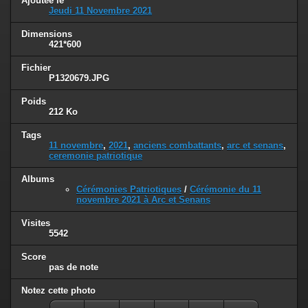
Ajoutée le
Jeudi 11 Novembre 2021
Dimensions
421*600
Fichier
P1320679.JPG
Poids
212 Ko
Tags
11 novembre
,
2021
,
anciens combattants
,
arc et senans
,
ceremonie patriotique
Albums
Cérémonies Patriotiques
/
Cérémonie du 11
novembre 2021 à Arc et Senans
Visites
5542
Score
pas de note
Notez cette photo