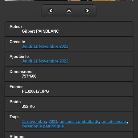
Auteur
Gilbert PAINBLANC
Créée le
Jeudi 11 Novembre 2021
Ajoutée le
Jeudi 11 Novembre 2021
Dimensions
797*600
Fichier
P1320617.JPG
Poids
392 Ko
Tags
11 novembre
,
2021
,
anciens combattants
,
arc et senans
,
ceremonie patriotique
Albums