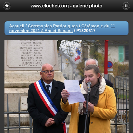
www.cloches.org - galerie photo
Accueil
/
Cérémonies Patriotiques
/
Cérémonie du 11
novembre 2021 à Arc et Senans
/
P1320617