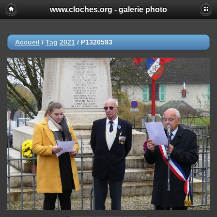
www.cloches.org - galerie photo
Accueil
/
Tag
2021
/
P1320593