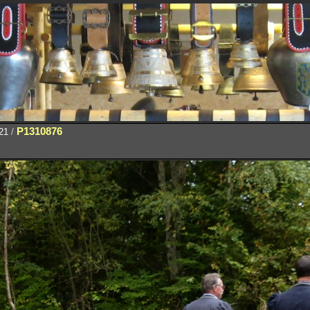
P1310876
21
/