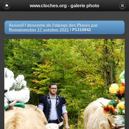
www.cloches.org - galerie photo
Accueil
/
descente de l'alpage des Places par
Romainmotier 17 octobre 2021
/
P1310842