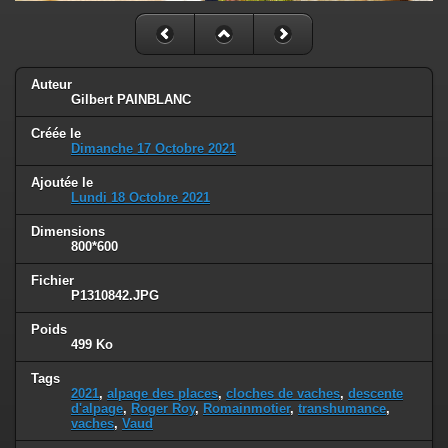
Auteur
Gilbert PAINBLANC
Créée le
Dimanche 17 Octobre 2021
Ajoutée le
Lundi 18 Octobre 2021
Dimensions
800*600
Fichier
P1310842.JPG
Poids
499 Ko
Tags
2021
,
alpage des places
,
cloches de vaches
,
descente
d'alpage
,
Roger Roy
,
Romainmotier
,
transhumance
,
vaches
,
Vaud