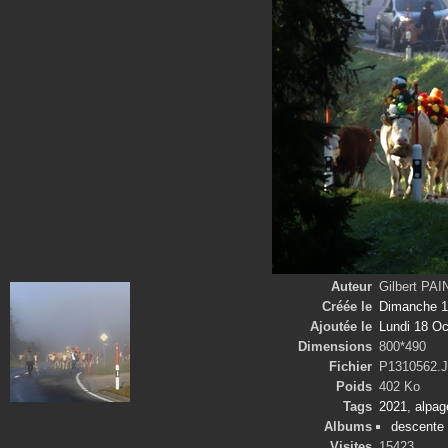
Auteur
Gilbert PA
Créée le
Dimanche 1
Ajoutée le
Lundi 18 Oc
Dimensions
800*490
Fichier
P1310562.
Poids
402 Ko
Tags
2021
,
alpag
Albums
descente 
Visites
15423