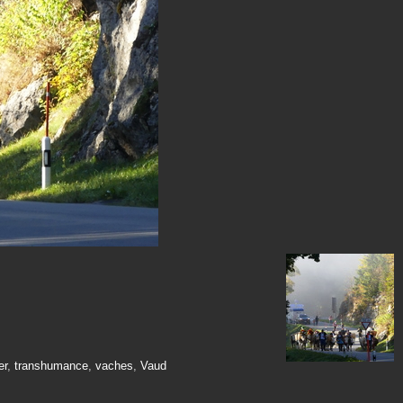
er
,
transhumance
,
vaches
,
Vaud