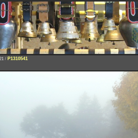
P1310541
21
/