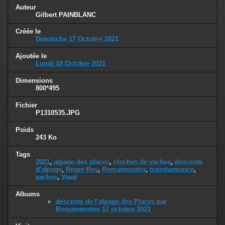
Auteur
Gilbert PAINBLANC
Créée le
Dimanche 17 Octobre 2021
Ajoutée le
Lundi 18 Octobre 2021
Dimensions
800*495
Fichier
P1310535.JPG
Poids
243 Ko
Tags
2021
,
alpage des places
,
cloches de vaches
,
descente
d'alpage
,
Roger Roy
,
Romainmotier
,
transhumance
,
vaches
,
Vaud
Albums
descente de l'alpage des Places par
Romainmotier 17 octobre 2021