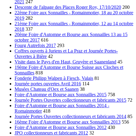
2021
247
Descente de l'alpage des Places Roger Roy, 17/10/2020
200
22ème Foire aux Sonnailles - Romainmotier, 18 au 20 octobre
2019
282
21ème Foire aux Sonnailles - Romainmotier, 12 au 14 octobre
2018
337
20ème Foire d'Automne et Bourse aux Sonnailles 13 au 15
octobre 2017
616
Fourg Autrefois 2017
293
Coffres ouverts à Juriens et La Praz et Journée Portes-
Ouvertes à Bière
42
Visite dans le Pays d'en Haut, Gruyère et Saanenland
45
19ème Foire d'Automne et Bourse Suisse aux Cloches et
Sonnailles
818
Fonderie Philipp Walpen à Fiesch, Valais
81
Journée portes ouvertes Avril 2016
114
Musées Chateau d'Oex et Saanen
38
Foire d'Automne et Bourse aux Sonnailles 2015
758
Journée Portes Ouvertes collectionneurs et fabricants 2015
72
Foire d'Automne et Bourse aux Sonnailles 2014 -
Romainmotier
418
Journée Portes Ouvertes collectionneurs et fabricants 2014
85
16ème Foire d'Automne et Bourse aux Sonnailles 2013
556
Foire d'Automne et Bourse aux Sonnailles 2012
430
JPO collectionneurs et fabricants 2012
32