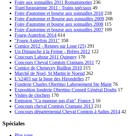
Foire aux sonnailles 2011 Romainmotier
236
Tram'Jurassienne 2011 : Trains spéciaux
49
Foire d'automne et bourse aux sonnailles 2010
218
Foire d'automne et Bourse aux sonnailles 2009
208
Foire d'automne et bourse aux sonnailles 2008
115
Foire d'automne et bourse aux sonnailles 2007
109
Fourg-Autrefois 2014
614
"Fourg Autrefois 2011"
358
Comice 2012 - Rennes sur Loue (25)
291
Un Dimanche à la Ferme - Brères 2012
122
Concours Labour 2011 Quingey
170
Concours Cheval Comtois Cramans 2011
72
Comice de Chenecey Buillon 2010
215
Marché de Noel, St Martin le Noeud
262
L'x2403 sur la ligne des Hirondelles
27
Fonderie Charles Obertino Labergement Ste Marie
76
Exposition fonderie Obertino Conseil Général Doubs
17
Visites de clochers
170
Emission "Ca manque pas d'air" France 3
16
Concours cheval Comtois Cramans 2013
211
Concours départemental Cheval Comtois à Salins 2014
42
Spéciales
Plus vues