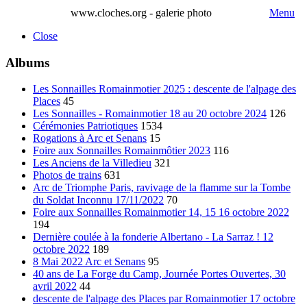
www.cloches.org - galerie photo
Menu
Close
Albums
Les Sonnailles Romainmotier 2025 : descente de l'alpage des
Places
45
Les Sonnailles - Romainmotier 18 au 20 octobre 2024
126
Cérémonies Patriotiques
1534
Rogations à Arc et Senans
15
Foire aux Sonnailles Romainmôtier 2023
116
Les Anciens de la Villedieu
321
Photos de trains
631
Arc de Triomphe Paris, ravivage de la flamme sur la Tombe
du Soldat Inconnu 17/11/2022
70
Foire aux Sonnailles Romainmotier 14, 15 16 octobre 2022
194
Dernière coulée à la fonderie Albertano - La Sarraz ! 12
octobre 2022
189
8 Mai 2022 Arc et Senans
95
40 ans de La Forge du Camp, Journée Portes Ouvertes, 30
avril 2022
44
descente de l'alpage des Places par Romainmotier 17 octobre