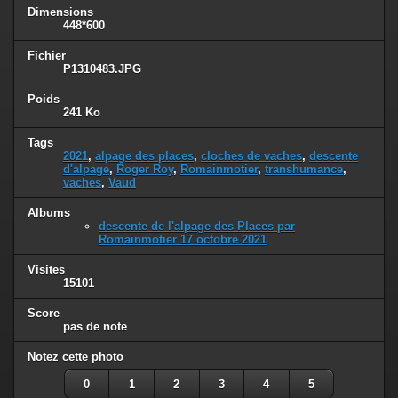
Dimensions
448*600
Fichier
P1310483.JPG
Poids
241 Ko
Tags
2021
,
alpage des places
,
cloches de vaches
,
descente
d'alpage
,
Roger Roy
,
Romainmotier
,
transhumance
,
vaches
,
Vaud
Albums
descente de l'alpage des Places par
Romainmotier 17 octobre 2021
Visites
15101
Score
pas de note
Notez cette photo
0
1
2
3
4
5