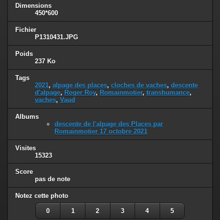
Dimensions
450*600
Fichier
P1310431.JPG
Poids
237 Ko
Tags
2021
,
alpage des places
,
cloches de vaches
,
descente
d'alpage
,
Roger Roy
,
Romainmotier
,
transhumance
,
vaches
,
Vaud
Albums
descente de l'alpage des Places par
Romainmotier 17 octobre 2021
Visites
15323
Score
pas de note
Notez cette photo
0
1
2
3
4
5