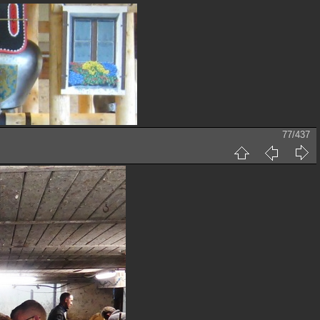
77/437