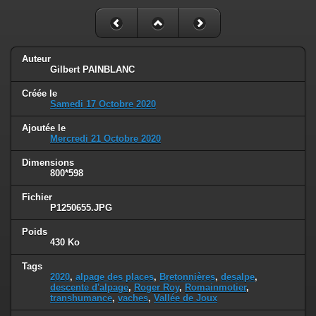
Auteur
Gilbert PAINBLANC
Créée le
Samedi 17 Octobre 2020
Ajoutée le
Mercredi 21 Octobre 2020
Dimensions
800*598
Fichier
P1250655.JPG
Poids
430 Ko
Tags
2020
,
alpage des places
,
Bretonnières
,
desalpe
,
descente d'alpage
,
Roger Roy
,
Romainmotier
,
transhumance
,
vaches
,
Vallée de Joux