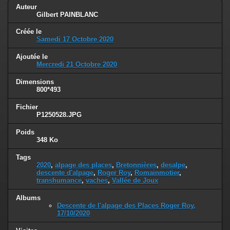
Auteur
Gilbert PAINBLANC
Créée le
Samedi 17 Octobre 2020
Ajoutée le
Mercredi 21 Octobre 2020
Dimensions
800*493
Fichier
P1250528.JPG
Poids
348 Ko
Tags
2020
,
alpage des places
,
Bretonnières
,
desalpe
,
descente d'alpage
,
Roger Roy
,
Romainmotier
,
transhumance
,
vaches
,
Vallée de Joux
Albums
Descente de l'alpage des Places Roger Roy,
17/10/2020