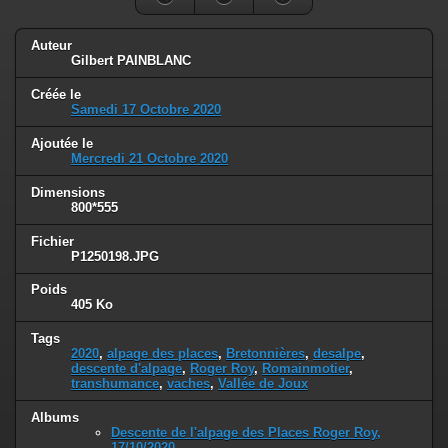
Auteur
Gilbert PAINBLANC
Créée le
Samedi 17 Octobre 2020
Ajoutée le
Mercredi 21 Octobre 2020
Dimensions
800*555
Fichier
P1250198.JPG
Poids
405 Ko
Tags
2020
,
alpage des places
,
Bretonnières
,
desalpe
,
descente d'alpage
,
Roger Roy
,
Romainmotier
,
transhumance
,
vaches
,
Vallée de Joux
Albums
Descente de l'alpage des Places Roger Roy,
17/10/2020