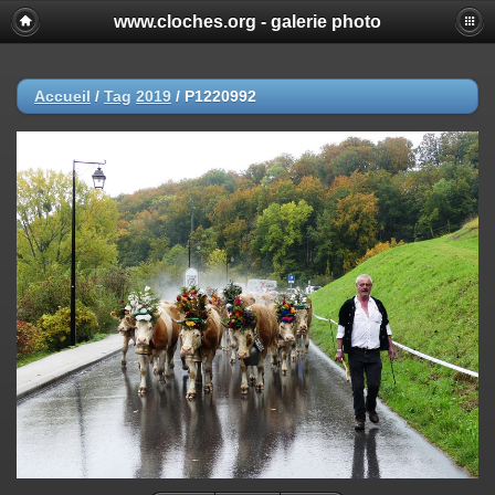
www.cloches.org - galerie photo
Accueil
/
Tag
2019
/
P1220992