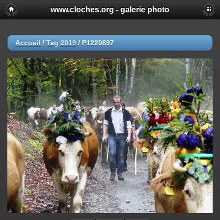
www.cloches.org - galerie photo
Accueil
/
Tag
2019
/
P1220897