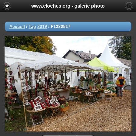
www.cloches.org - galerie photo
Accueil
/
Tag
2019
/
P1220817