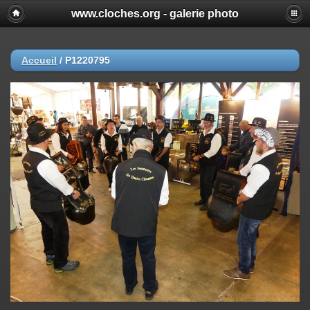
www.cloches.org - galerie photo
Accueil
/
P1220795