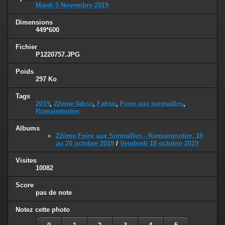
Mardi 5 Novembre 2019
Dimensions
449*600
Fichier
P1220757.JPG
Poids
297 Ko
Tags
2019
,
22eme fabso
,
Fabso
,
Foire aux sonnailles
,
Romainmotier
Albums
22ème Foire aux Sonnailles - Romainmotier, 18
au 20 octobre 2019
/
Vendredi 18 octobre 2019
Visites
10082
Score
pas de note
Notez cette photo