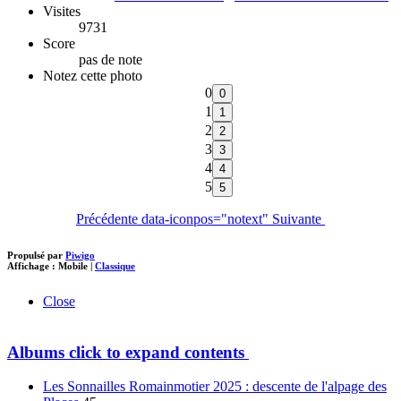
Visites
9731
Score
pas de note
Notez cette photo
0
1
2
3
4
5
Précédente
data-iconpos="notext"
Suivante
Propulsé par
Piwigo
Affichage :
Mobile
|
Classique
Close
Albums
click to expand contents
Les Sonnailles Romainmotier 2025 : descente de l'alpage des