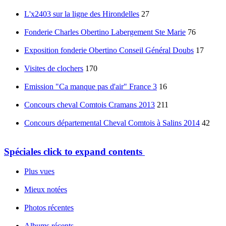
L'x2403 sur la ligne des Hirondelles
27
Fonderie Charles Obertino Labergement Ste Marie
76
Exposition fonderie Obertino Conseil Général Doubs
17
Visites de clochers
170
Emission "Ca manque pas d'air" France 3
16
Concours cheval Comtois Cramans 2013
211
Concours départemental Cheval Comtois à Salins 2014
42
Spéciales
click to expand contents
Plus vues
Mieux notées
Photos récentes
Albums récents