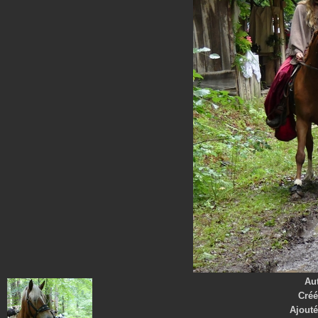
Au
Créé
Ajouté