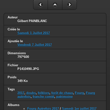
Auteur
Gilbert PAINBLANC
Créée le
Samedi 1 Juillet 2017
Ajoutée le
Vendredi 7 Juillet 2017
Dimensions
797*600
Fichier
P1410490.JPG
Poids
349 Ko
Tags
2017
,
doubs
,
folklore
,
forêt de chaux
,
Fourg
,
Fourg
autrefois
,
franche comté
,
patrimoine
Albums
Fourg Autrefois 2017
/
Samedi 1er juillet 2017