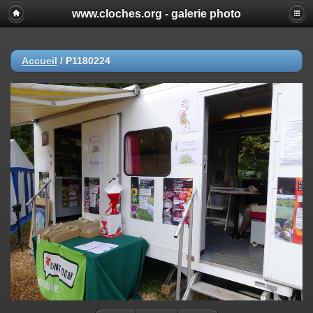
www.cloches.org - galerie photo
Accueil
/
P1180224