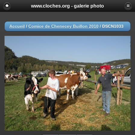
www.cloches.org - galerie photo
Accueil
/
Comice de Chenecey Buillon 2010
/
DSCN1033