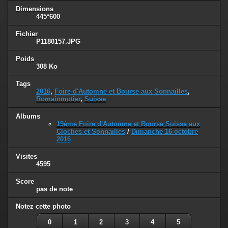
Dimensions
445*600
Fichier
P1180157.JPG
Poids
308 Ko
Tags
2016
,
Foire d'Automne et Bourse aux Sonnailles
,
Romainmotier
,
Suisse
Albums
19ème Foire d'Automne et Bourse Suisse aux
Cloches et Sonnailles
/
Dimanche 16 octobre
2016
Visites
4595
Score
pas de note
Notez cette photo
0
1
2
3
4
5